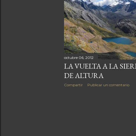
a
s
octubre 06, 2012
LA VUELTA A LA SI
DE ALTURA
Compartir
Publicar un comentario