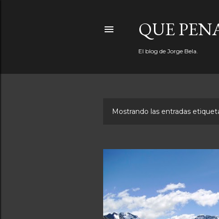
QUE PEN
El blog de Jorge Bela.
Mostrando las entradas etiqu
E
n
t
r
a
d