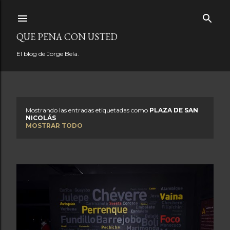
Ir al contenido principal
QUE PENA CON USTED
El blog de Jorge Bela.
Mostrando las entradas etiquetadas como
PLAZA DE SAN
E
NICOLÁS
MOSTRAR TODO
n
t
r
a
d