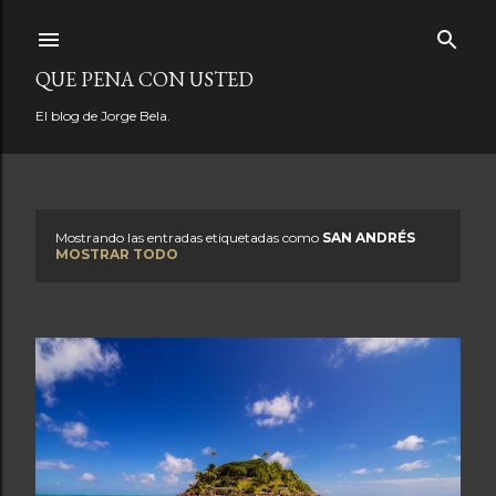
Ir al contenido principal
QUE PENA CON USTED
El blog de Jorge Bela.
Mostrando las entradas etiquetadas como
SAN ANDRÉS
E
MOSTRAR TODO
n
t
r
a
d