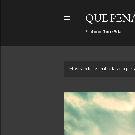
QUE PEN
El blog de Jorge Bela.
Mostrando las entradas etiqu
E
n
t
r
a
d