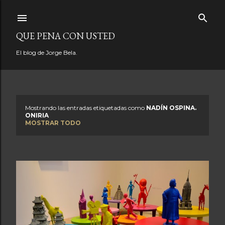
Ir al contenido principal
QUE PENA CON USTED
El blog de Jorge Bela.
Mostrando las entradas etiquetadas como
NADÍN OSPINA.
E
ONIRIA
MOSTRAR TODO
n
t
r
a
d