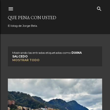
Ir al contenido principal
QUE PENA CON USTED
El blog de Jorge Bela.
Mostrando las entradas etiquetadas como
DIANA
E
SALCEDO
MOSTRAR TODO
n
t
r
a
d