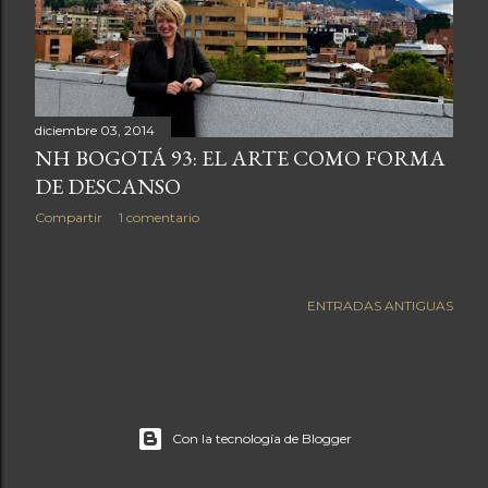
a
s
diciembre 03, 2014
NH BOGOTÁ 93: EL ARTE COMO FORMA
DE DESCANSO
Compartir
1 comentario
ENTRADAS ANTIGUAS
Con la tecnología de Blogger