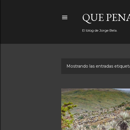
QUE PEN
El blog de Jorge Bela.
Mostrando las entradas etiqu
E
n
t
r
a
d