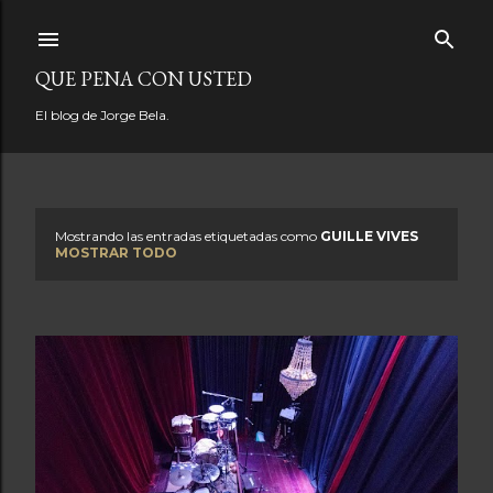
Ir al contenido principal
QUE PENA CON USTED
El blog de Jorge Bela.
Mostrando las entradas etiquetadas como
GUILLE VIVES
E
MOSTRAR TODO
n
t
r
a
d