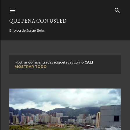
Ir al contenido principal
QUE PENA CON USTED
El blog de Jorge Bela.
Mostrando las entradas etiquetadas como
CALI
E
MOSTRAR TODO
n
t
r
a
d