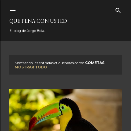
Ir al contenido principal
QUE PENA CON USTED
El blog de Jorge Bela.
Mostrando las entradas etiquetadas como
COMETAS
E
MOSTRAR TODO
n
t
r
a
d