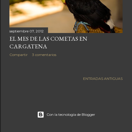
a
s
septiembre 07, 2012
EL MES DE LAS COMETAS EN
CARGATENA
Compartir
3 comentarios
ENTRADAS ANTIGUAS
Con la tecnología de Blogger