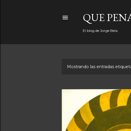
QUE PEN
El blog de Jorge Bela.
Mostrando las entradas etiqu
E
n
t
r
a
d