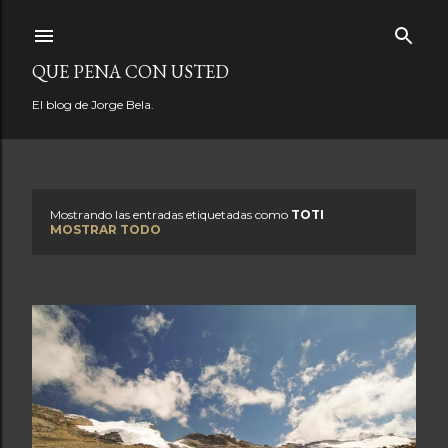
Ir al contenido principal
QUE PENA CON USTED
El blog de Jorge Bela.
Mostrando las entradas etiquetadas como
TOTI
E
MOSTRAR TODO
n
t
r
a
d