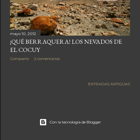
a
s
mayo 10, 2012
¡QUÉ BERRAQUERA! LOS NEVADOS DE
EL COCUY
Compartir
2 comentarios
ENTRADAS ANTIGUAS
Con la tecnología de Blogger