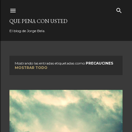
Ir al contenido principal
QUE PENA CON USTED
El blog de Jorge Bela.
Mostrando las entradas etiquetadas como
PRECAUCINES
E
MOSTRAR TODO
n
t
r
a
d