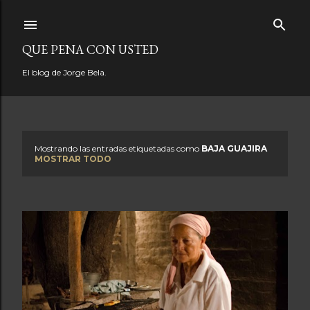
Ir al contenido principal
QUE PENA CON USTED
El blog de Jorge Bela.
Mostrando las entradas etiquetadas como
BAJA GUAJIRA
E
MOSTRAR TODO
n
t
r
a
d