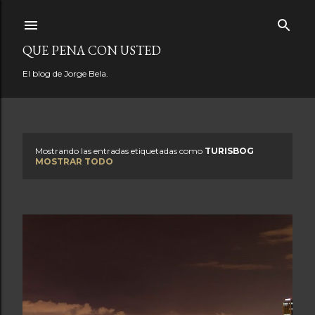
Ir al contenido principal
QUE PENA CON USTED
El blog de Jorge Bela.
Mostrando las entradas etiquetadas como
TURISBOG
E
MOSTRAR TODO
n
t
r
a
d