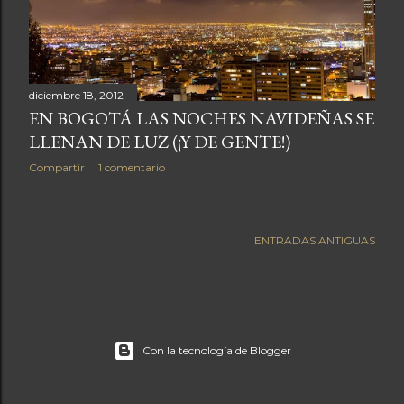
a
s
diciembre 18, 2012
EN BOGOTÁ LAS NOCHES NAVIDEÑAS SE
LLENAN DE LUZ (¡Y DE GENTE!)
Compartir
1 comentario
ENTRADAS ANTIGUAS
Con la tecnología de Blogger