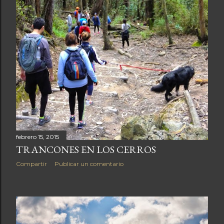
a
s
febrero 15, 2015
TRANCONES EN LOS CERROS
Compartir
Publicar un comentario