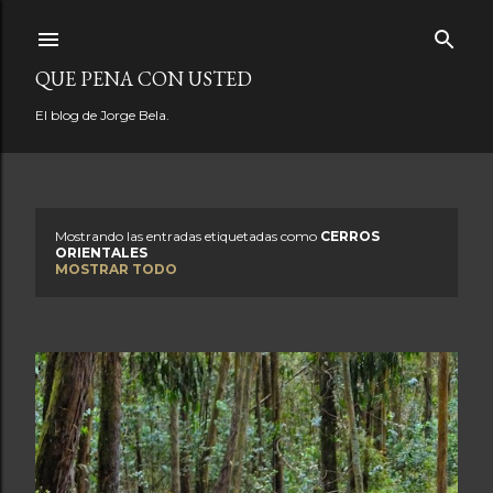
Ir al contenido principal
QUE PENA CON USTED
El blog de Jorge Bela.
Mostrando las entradas etiquetadas como
CERROS
E
ORIENTALES
MOSTRAR TODO
n
t
r
a
d