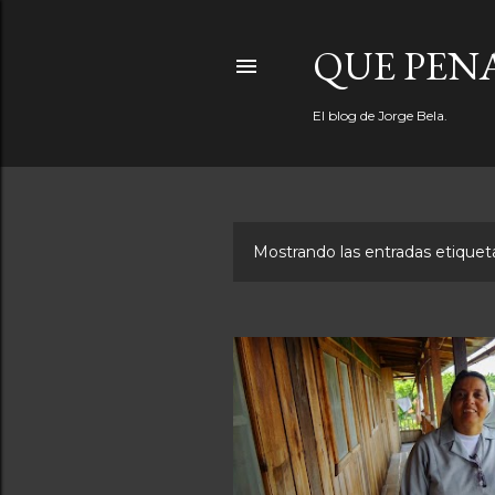
QUE PEN
El blog de Jorge Bela.
Mostrando las entradas etiqu
E
n
t
r
a
d