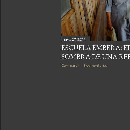
a
s
mayo 27, 2014
ESCUELA EMBERA: E
SOMBRA DE UNA RE
Compartir
3 comentarios