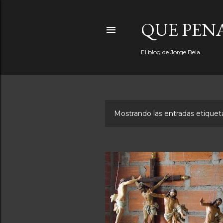
QUE PEN
El blog de Jorge Bela.
Mostrando las entradas etiqu
E
n
t
r
a
d