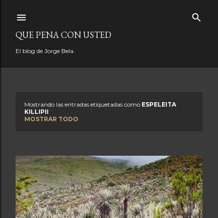
Ir al contenido principal
QUE PENA CON USTED
El blog de Jorge Bela.
Mostrando las entradas etiquetadas como
ESPELEITA
E
KILLIPII
MOSTRAR TODO
n
t
r
a
d