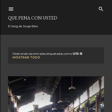
Ir al contenido principal
QUE PENA CON USTED
El blog de Jorge Bela.
Mostrando las entradas etiquetadas como
U10-B
E
MOSTRAR TODO
n
t
r
a
d