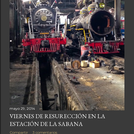
a
s
mayo 29, 2014
VIERNES DE RESURECCIÓN EN LA
ESTACIÓN DE LA SABANA
Compartir
3 comentarios