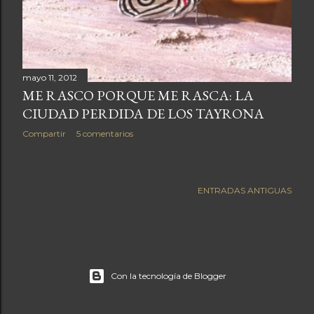
a
s
mayo 11, 2012
ME RASCO PORQUE ME RASCA: LA
CIUDAD PERDIDA DE LOS TAYRONA
Compartir
5 comentarios
ENTRADAS ANTIGUAS
Con la tecnología de Blogger