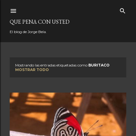
Ir al contenido principal
QUE PENA CON USTED
El blog de Jorge Bela.
Mostrando las entradas etiquetadas como
BURITACO
E
MOSTRAR TODO
n
t
r
a
d