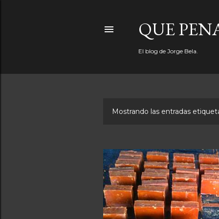
QUE PEN
El blog de Jorge Bela.
Mostrando las entradas etiqu
E
n
t
r
a
d