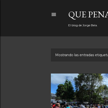
QUE PEN
El blog de Jorge Bela.
Mostrando las entradas etiqu
E
n
t
r
a
d