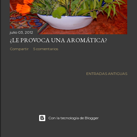
a
s
julio 03, 2012
¿LE PROVOCA UNA AROMÁTICA?
Compartir
5 comentarios
ENTRADAS ANTIGUAS
Con la tecnología de Blogger