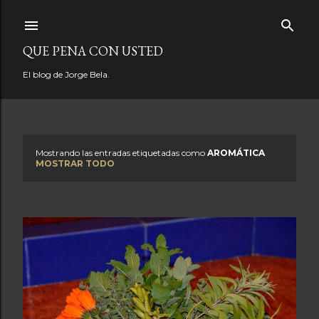
Ir al contenido principal
QUE PENA CON USTED
El blog de Jorge Bela.
Mostrando las entradas etiquetadas como
AROMÁTICA
E
MOSTRAR TODO
n
t
r
a
d