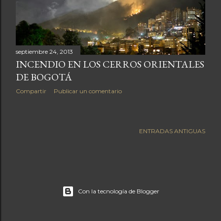
a
s
septiembre 24, 2013
INCENDIO EN LOS CERROS ORIENTALES
DE BOGOTÁ
Compartir
Publicar un comentario
ENTRADAS ANTIGUAS
Con la tecnología de Blogger