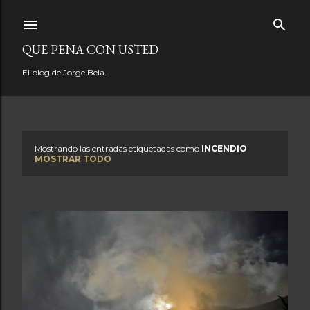
Ir al contenido principal
QUE PENA CON USTED
El blog de Jorge Bela.
Mostrando las entradas etiquetadas como
INCENDIO
E
MOSTRAR TODO
n
t
r
a
d