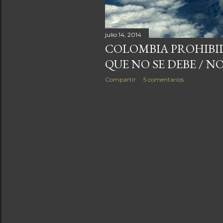
a
s
julio 14, 2014
COLOMBIA PROHIBID
QUE NO SE DEBE / NO 
Compartir
5 comentarios