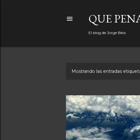
QUE PEN
El blog de Jorge Bela.
Mostrando las entradas etiqu
E
n
t
r
a
d