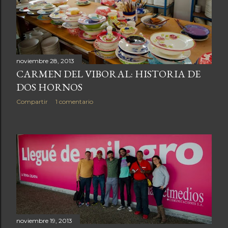
a
s
noviembre 28, 2013
CARMEN DEL VIBORAL: HISTORIA DE
DOS HORNOS
Compartir
1 comentario
noviembre 19, 2013