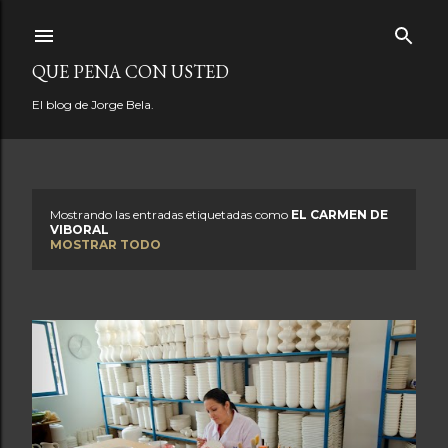
Ir al contenido principal
QUE PENA CON USTED
El blog de Jorge Bela.
Mostrando las entradas etiquetadas como
EL CARMEN DE
E
VIBORAL
MOSTRAR TODO
n
t
r
a
d