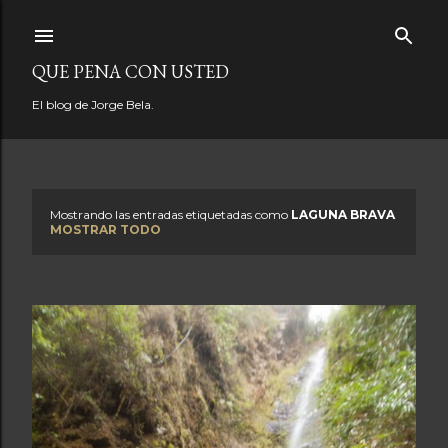
Ir al contenido principal
QUE PENA CON USTED
El blog de Jorge Bela.
Mostrando las entradas etiquetadas como
LAGUNA BRAVA
E
MOSTRAR TODO
n
t
r
a
d