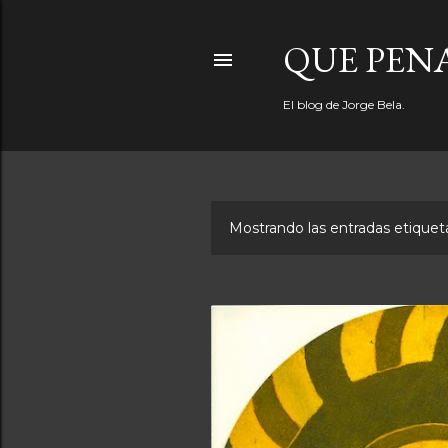
QUE PEN
El blog de Jorge Bela.
Mostrando las entradas etiqu
E
n
t
r
a
d