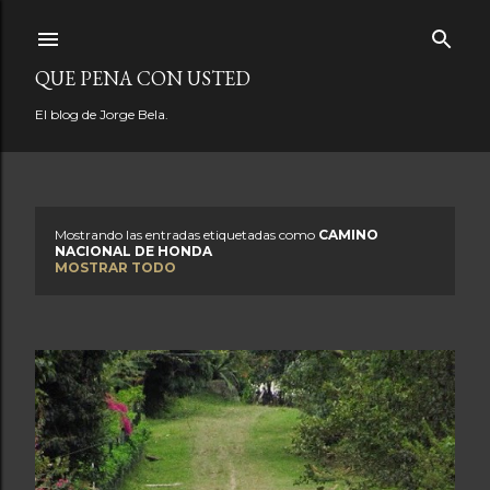
Ir al contenido principal
QUE PENA CON USTED
El blog de Jorge Bela.
Mostrando las entradas etiquetadas como
CAMINO
E
NACIONAL DE HONDA
MOSTRAR TODO
n
t
r
a
d