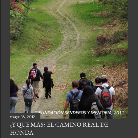
a
s
mayo 18, 2012
¿Y QUE MÁS? EL CAMINO REAL DE
HONDA