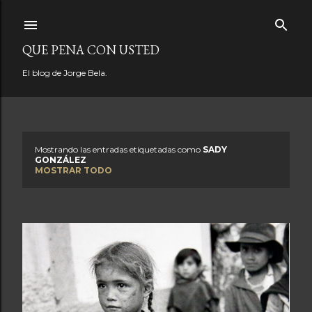
Ir al contenido principal
QUE PENA CON USTED
El blog de Jorge Bela.
Mostrando las entradas etiquetadas como
SADY
E
GONZÁLEZ
MOSTRAR TODO
n
t
r
a
d