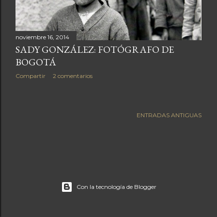
a
s
noviembre 16, 2014
SADY GONZÁLEZ: FOTÓGRAFO DE
BOGOTÁ
Compartir
2 comentarios
ENTRADAS ANTIGUAS
Con la tecnología de Blogger