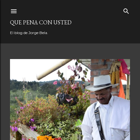
Ir al contenido principal
QUE PENA CON USTED
El blog de Jorge Bela.
E
n
t
r
a
d