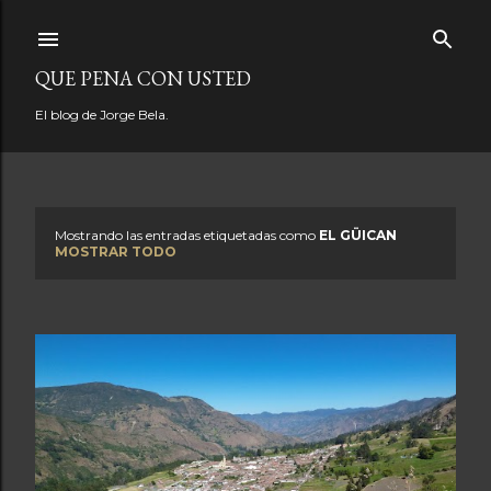
Ir al contenido principal
QUE PENA CON USTED
El blog de Jorge Bela.
Mostrando las entradas etiquetadas como
EL GÜICAN
E
MOSTRAR TODO
n
t
r
a
d