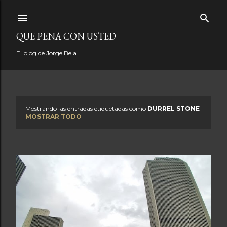
Ir al contenido principal
QUE PENA CON USTED
El blog de Jorge Bela.
Mostrando las entradas etiquetadas como
DURREL STONE
E
MOSTRAR TODO
n
t
r
a
d