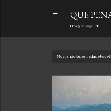
QUE PEN
El blog de Jorge Bela.
Mostrando las entradas etiqu
E
n
t
r
a
d