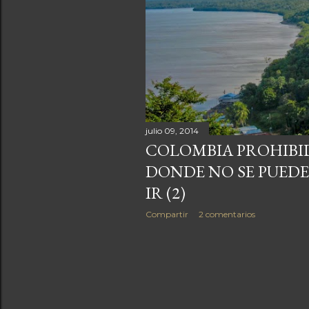
a
s
julio 09, 2014
COLOMBIA PROHIBID
DONDE NO SE PUEDE -
IR (2)
Compartir
2 comentarios