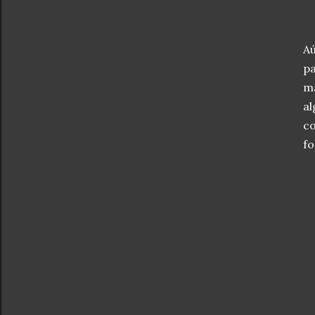
Aú
pa
ma
al
co
fo