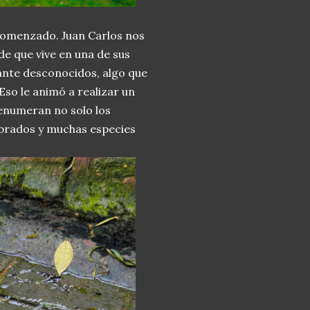
a comenzado. Juan Carlos nos
e que vive en una de sus
tante desconocidos, algo que
so le animó a realizar un
 enumeran no solo los
tebrados y muchas especies