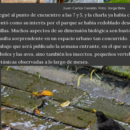
Juan Carlos Caicedo. Foto: Jorge Bela
egué al punto de encuentro a las 7 y 5, y la charla ya habí
ntó como su interés por el parque se había redoblado desd
illas. Muchos aspectos de su dimensión biológica son bas
sulta sorprendente en un espacio urbano tan concurrido. E
abajo que será publicado la semana entrante, en el que se
boles y las aves, sino también los insectos, pequeños ver
tánicas observadas a lo largo de meses.