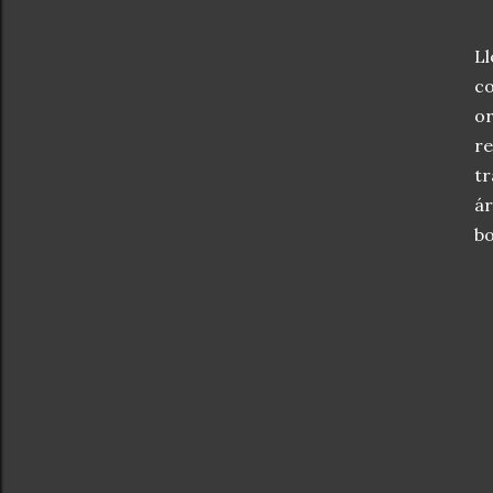
Ll
co
or
re
tr
ár
bo