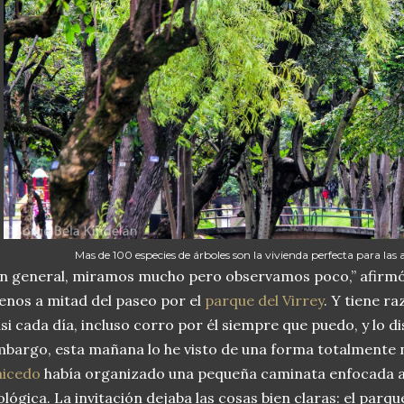
Mas de 100 especies de árboles son la vivienda perfecta para las 
n general, miramos mucho pero observamos poco,” afirm
nos a mitad del paseo por el
parque del Virrey
. Y tiene r
si cada día, incluso corro por él siempre que puedo, y lo d
bargo, esta mañana lo he visto de una forma totalmente
aicedo
había organizado una pequeña caminata enfocada a
ológica. La invitación dejaba las cosas bien claras: el par