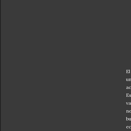
El
un
ac
Es
va
ne
bu
ec