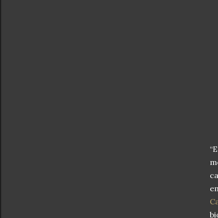
“E
me
ca
em
C
bi